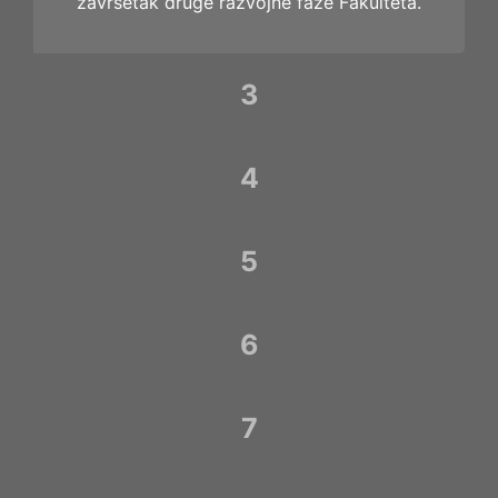
završetak druge razvojne faze Fakulteta.
3
4
5
6
7