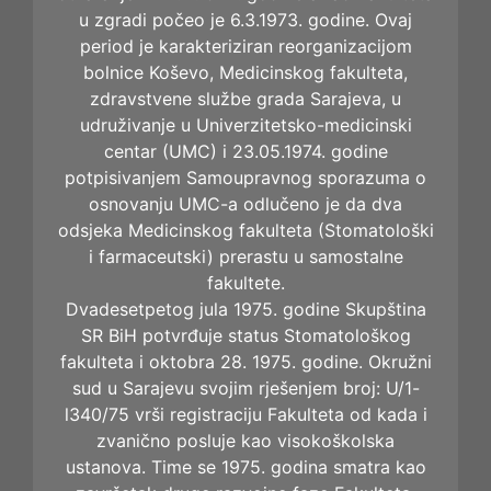
u zgradi počeo je 6.3.1973. godine. Ovaj
period je karakteriziran reorganizacijom
bolnice Koševo, Medicinskog fakulteta,
zdravstvene službe grada Sarajeva, u
udruživanje u Univerzitetsko-medicinski
centar (UMC) i 23.05.1974. godine
potpisivanjem Samoupravnog sporazuma o
osnovanju UMC-a odlučeno je da dva
odsjeka Medicinskog fakulteta (Stomatološki
i farmaceutski) prerastu u samostalne
fakultete.
Dvadesetpetog jula 1975. godine Skupština
SR BiH potvrđuje status Stomatološkog
fakulteta i oktobra 28. 1975. godine. Okružni
sud u Sarajevu svojim rješenjem broj: U/1-
l340/75 vrši registraciju Fakulteta od kada i
zvanično posluje kao visokoškolska
ustanova. Time se 1975. godina smatra kao