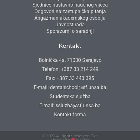
Sjednice nastavno naučnog vijeća
Odgovori na zastupnička pitanja
Angažman akademskog osoblja
Javnost rada
Sporazumi o saradnji
Kontakt
Bolnička 4a, 71000 Sarajevo
Telefon: +387 33 214 249
Fax: +387 33 443 395
E-mail: dentalschool@sf.unsa.ba
Studentska služba
E-mail: ssluzba@sf.unsa.ba
Kontakt forma
© 2022 All rights reserved Fixit
Made with
by Fixit