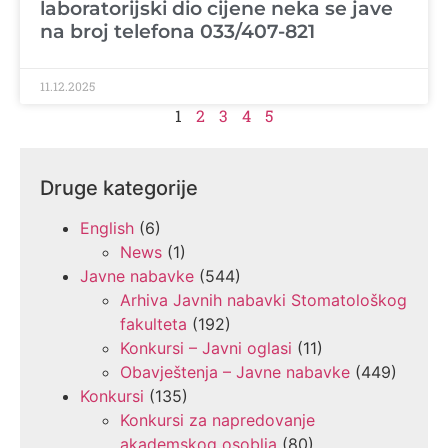
laboratorijski dio cijene neka se jave
na broj telefona 033/407-821
11.12.2025
1
2
3
4
5
Druge kategorije
English
(6)
News
(1)
Javne nabavke
(544)
Arhiva Javnih nabavki Stomatološkog
fakulteta
(192)
Konkursi – Javni oglasi
(11)
Obavještenja – Javne nabavke
(449)
Konkursi
(135)
Konkursi za napredovanje
akademskog osoblja
(80)