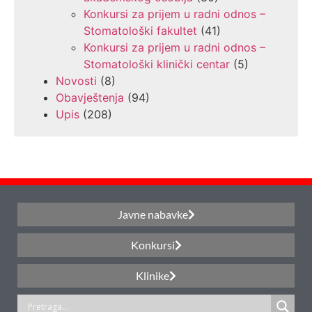
Konkursi za prijem u radni odnos –
Stomatološki fakultet
(41)
Konkursi za prijem u radni odnos –
Stomatološki klinički centar
(5)
Novosti
(8)
Obavještenja
(94)
Upis
(208)
Javne nabavke
Konkursi
Klinike