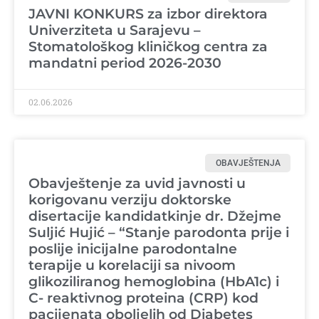
JAVNI KONKURS za izbor direktora
Univerziteta u Sarajevu –
Stomatološkog kliničkog centra za
mandatni period 2026-2030
02.06.2026
OBAVJEŠTENJA
Obavještenje za uvid javnosti u
korigovanu verziju doktorske
disertacije kandidatkinje dr. Džejme
Suljić Hujić – “Stanje parodonta prije i
poslije inicijalne parodontalne
terapije u korelaciji sa nivoom
glikoziliranog hemoglobina (HbA1c) i
C- reaktivnog proteina (CRP) kod
pacijenata oboljelih od Diabetes