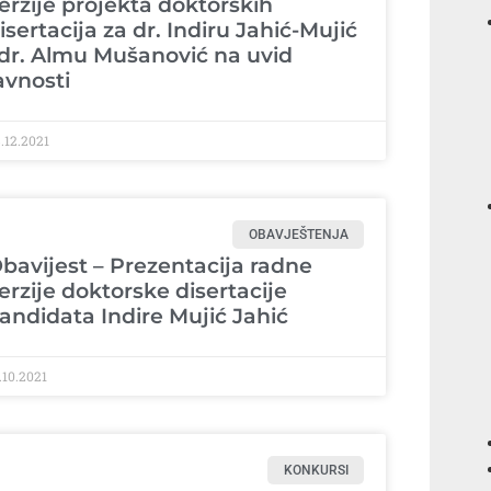
erzije projekta doktorskih
isertacija za dr. Indiru Jahić-Mujić
 dr. Almu Mušanović na uvid
avnosti
.12.2021
OBAVJEŠTENJA
bavijest – Prezentacija radne
erzije doktorske disertacije
andidata Indire Mujić Jahić
.10.2021
KONKURSI