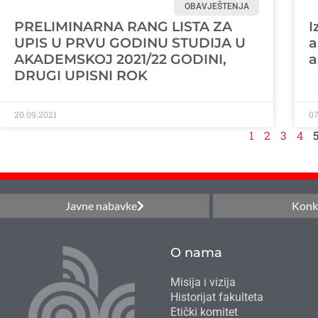
OBAVJEŠTENJA
PRELIMINARNA RANG LISTA ZA
I
UPIS U PRVU GODINU STUDIJA U
a
AKADEMSKOJ 2021/22 GODINI,
a
DRUGI UPISNI ROK
20.09.2021
07
1
2
3
4
Javne nabavke
Konk
O nama
Misija i vizija
Historijat fakulteta
Etički komitet