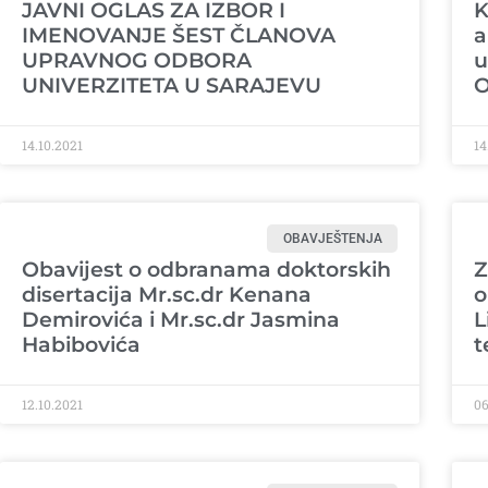
JAVNI OGLAS ZA IZBOR I
K
IMENOVANJE ŠEST ČLANOVA
a
UPRAVNOG ODBORA
u
UNIVERZITETA U SARAJEVU
O
14.10.2021
14
OBAVJEŠTENJA
Obavijest o odbranama doktorskih
Z
disertacija Mr.sc.dr Kenana
o
Demirovića i Mr.sc.dr Jasmina
L
Habibovića
t
12.10.2021
06