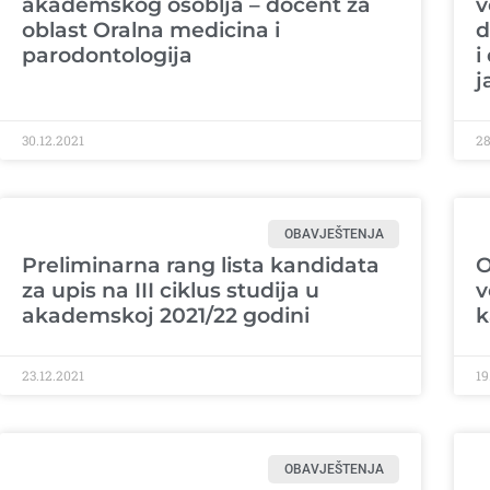
akademskog osoblja – docent za
v
oblast Oralna medicina i
d
parodontologija
i
j
30.12.2021
28
OBAVJEŠTENJA
Preliminarna rang lista kandidata
O
za upis na III ciklus studija u
v
akademskoj 2021/22 godini
k
23.12.2021
19
OBAVJEŠTENJA