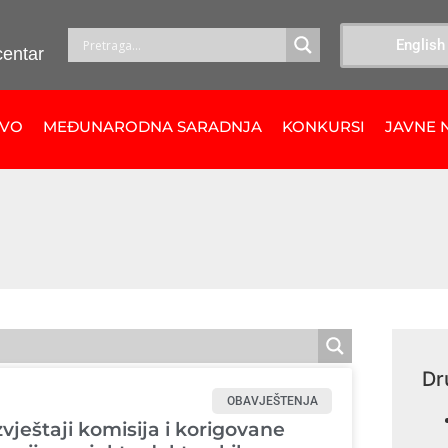
English
centar
TVO
MEĐUNARODNA SARADNJA
KONKURSI
JAVNE 
Dr
OBAVJEŠTENJA
zvještaji komisija i korigovane