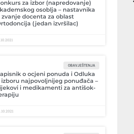
onkurs za izbor (napredovanje)
kademskog osoblja – nastavnika
 zvanje docenta za oblast
rtodoncija (jedan izvršilac)
.10.2021
OBAVJEŠTENJA
apisnik o ocjeni ponuda i Odluka
 izboru najpovoljnijeg ponuđača –
ijekovi i medikamenti za antišok-
erapiju
.10.2021