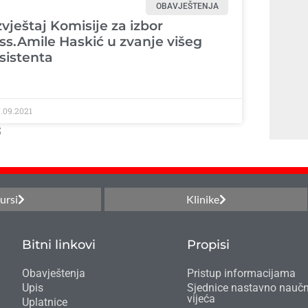
OBAVJEŠTENJA
zvještaj Komisije za izbor
ss.Amile Haskić u zvanje višeg
sistenta
.09.2021
5
ursi
Klinike
Bitni linkovi
Propisi
Obavještenja
Pristup informacijama
Upis
Sjednice nastavno nauč
vijeća
Uplatnice