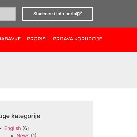
Studentski info portal
NABAVKE
PROPISI
PRIJAVA KORUPCIJE
uge kategorije
English
(6)
News
(1)