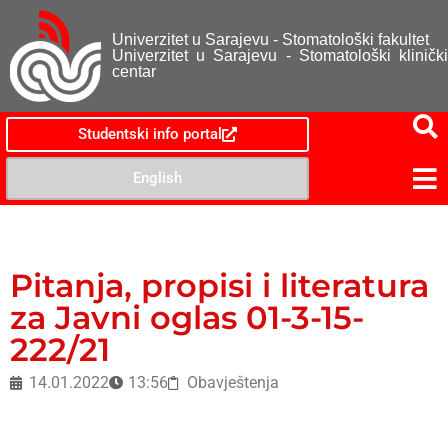
Univerzitet u Sarajevu - Stomatološki fakultet
Univerzitet u Sarajevu - Stomatološki klinički
centar
Studentski info portal
English
Pitanja, propisi i literatura
za Javni oglas 01-3-15-
222/21
14.01.2022
13:56
Obavještenja