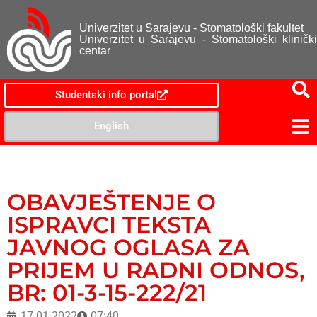
Univerzitet u Sarajevu - Stomatološki fakultet
Univerzitet u Sarajevu - Stomatološki klinički
centar
Studentski info portal
English
OBAVJEŠTENJE O
ISPRAVCI TEKSTA
JAVNOG OGLASA ZA
PRIJEM U RADNI ODNOS,
BR: 01-3-15-222/21
17.01.2022
07:40