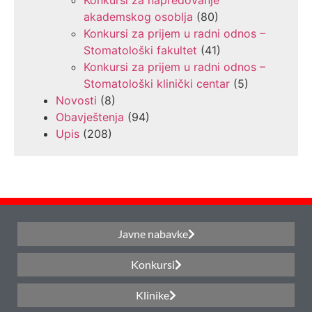
Konkursi za napredovanje
akademskog osoblja
(80)
Konkursi za prijem u radni odnos –
Stomatološki fakultet
(41)
Konkursi za prijem u radni odnos –
Stomatološki klinički centar
(5)
Novosti
(8)
Obavještenja
(94)
Upis
(208)
Javne nabavke
Konkursi
Klinike