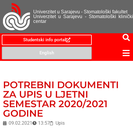
Univerzitet u Sarajevu - Stomatološki fakultet
Univerzitet u Sarajevu - Stomatološki klinički
centar
Studentski info portal
English
POTREBNI DOKUMENTI
ZA UPIS U LJETNI
SEMESTAR 2020/2021
GODINE
09.02.2021
13:57
Upis