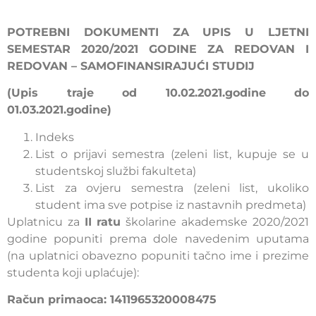
POTREBNI DOKUMENTI ZA UPIS U LJETNI
SEMESTAR 2020/2021 GODINE ZA REDOVAN I
REDOVAN – SAMOFINANSIRAJUĆI STUDIJ
(Upis traje od 10.02.2021.godine do
01.03.2021.godine)
Indeks
List o prijavi semestra (zeleni list, kupuje se u
studentskoj službi fakulteta)
List za ovjeru semestra (zeleni list, ukoliko
student ima sve potpise iz nastavnih predmeta)
Uplatnicu za
II
ratu
školarine akademske 2020/2021
godine popuniti prema dole navedenim uputama
(na uplatnici obavezno popuniti tačno ime i prezime
studenta koji uplaćuje):
Račun primaoca: 1411965320008475