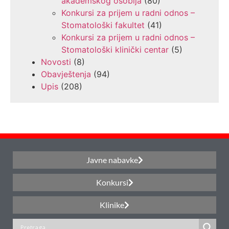
akademskog osoblja
(80)
Konkursi za prijem u radni odnos –
Stomatološki fakultet
(41)
Konkursi za prijem u radni odnos –
Stomatološki klinički centar
(5)
Novosti
(8)
Obavještenja
(94)
Upis
(208)
Javne nabavke
Konkursi
Klinike