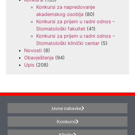
Konkursi za napredovanje
akademskog osoblja
(80)
Konkursi za prijem u radni odnos –
Stomatološki fakultet
(41)
Konkursi za prijem u radni odnos –
Stomatološki klinički centar
(5)
Novosti
(8)
Obavještenja
(94)
Upis
(208)
Javne nabavke
Konkursi
Klinike