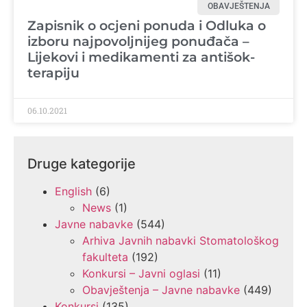
OBAVJEŠTENJA
Zapisnik o ocjeni ponuda i Odluka o
izboru najpovoljnijeg ponuđača –
Lijekovi i medikamenti za antišok-
terapiju
06.10.2021
Druge kategorije
English
(6)
News
(1)
Javne nabavke
(544)
Arhiva Javnih nabavki Stomatološkog
fakulteta
(192)
Konkursi – Javni oglasi
(11)
Obavještenja – Javne nabavke
(449)
Konkursi
(135)