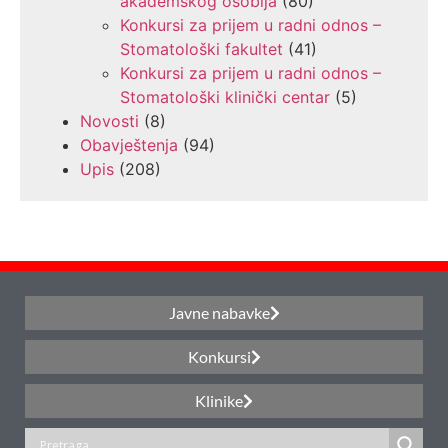
akademskog osoblja
(80)
Konkursi za prijem u radni odnos –
Stomatološki fakultet
(41)
Konkursi za prijem u radni odnos –
Stomatološki klinički centar
(5)
Novosti
(8)
Obavještenja
(94)
Upis
(208)
Javne nabavke
Konkursi
Klinike