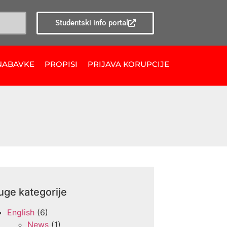
Studentski info portal
NABAVKE
PROPISI
PRIJAVA KORUPCIJE
uge kategorije
English
(6)
News
(1)