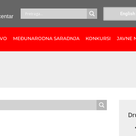
English
centar
TVO
MEĐUNARODNA SARADNJA
KONKURSI
JAVNE 
Dr