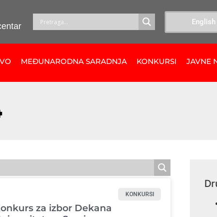
English
centar
TVO
MEĐUNARODNA SARADNJA
KONKURSI
JAVNE 
4
Dr
KONKURSI
onkurs za izbor Dekana