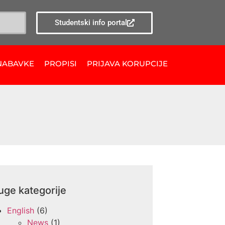
Studentski info portal
NABAVKE
PROPISI
PRIJAVA KORUPCIJE
uge kategorije
English
(6)
News
(1)