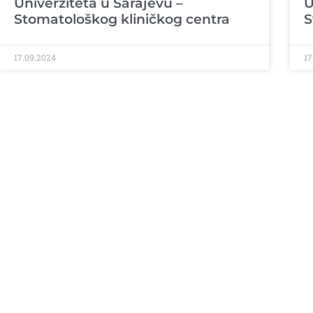
Univerziteta u Sarajevu –
U
Stomatološkog kliničkog centra
S
17.09.2024
17