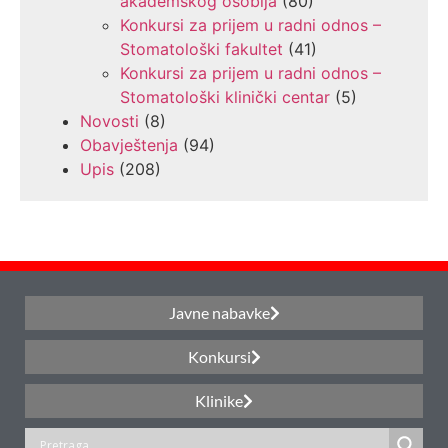
akademskog osoblja
(80)
Konkursi za prijem u radni odnos –
Stomatološki fakultet
(41)
Konkursi za prijem u radni odnos –
Stomatološki klinički centar
(5)
Novosti
(8)
Obavještenja
(94)
Upis
(208)
Javne nabavke
Konkursi
Klinike