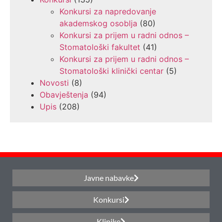
Konkursi za napredovanje
akademskog osoblja
(80)
Konkursi za prijem u radni odnos –
Stomatološki fakultet
(41)
Konkursi za prijem u radni odnos –
Stomatološki klinički centar
(5)
Novosti
(8)
Obavještenja
(94)
Upis
(208)
Javne nabavke
Konkursi
Klinike