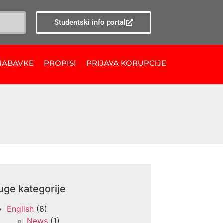
Studentski info portal
NABAVKE
PROPISI
PRIJAVA KORUPCIJE
uge kategorije
English
(6)
News
(1)