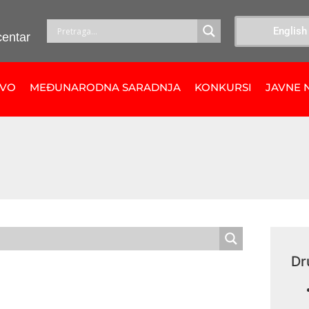
English
centar
TVO
MEĐUNARODNA SARADNJA
KONKURSI
JAVNE 
Dr