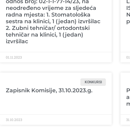
odnos broj: 02-1-1-77-14/23, na
L
neodređeno vrijeme za sljedeća
I
radna mjesta: 1. Stomatološka
N
sestra na klinici, 1 (jedan) izvršilac
p
2. Zubni tehničar/ ortodontski
tehničar na klinici, 1 (jedan)
izvršilac
01.11.2023
01
KONKURSI
Zapisnik Komisije, 31.10.2023.g.
P
a
m
31.10.2023
31