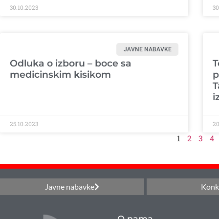
30.10.2023
30
JAVNE NABAVKE
Odluka o izboru – boce sa
T
medicinskim kisikom
p
T
i
25.10.2023
20
1
2
3
4
Javne nabavke
Konk