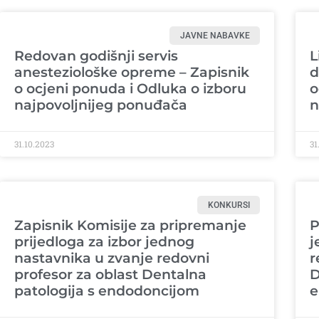
JAVNE NABAVKE
Redovan godišnji servis
L
anesteziološke opreme – Zapisnik
d
o ocjeni ponuda i Odluka o izboru
o
najpovoljnijeg ponuđača
n
31.10.2023
31
KONKURSI
Zapisnik Komisije za pripremanje
P
prijedloga za izbor jednog
j
nastavnika u zvanje redovni
r
profesor za oblast Dentalna
D
patologija s endodoncijom
e