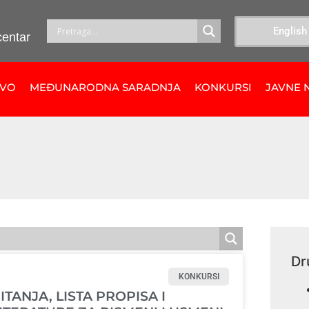
English
centar
TVO
MEĐUNARODNA SARADNJA
KONKURSI
JAVNE 
Dr
KONKURSI
ITANJA, LISTA PROPISA I