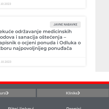
.10.2023
JAVNE NABAVKE
ekuće održavanje medicinskih
odova i sanacija oštećenja –
apisnik o ocjeni ponuda i Odluka o
zboru najpovoljnijeg ponuđača
.10.2023
ursi
Klinike