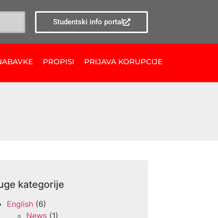
Studentski info portal
NABAVKE
PROPISI
PRIJAVA KORUPCIJE
uge kategorije
English
(6)
News
(1)