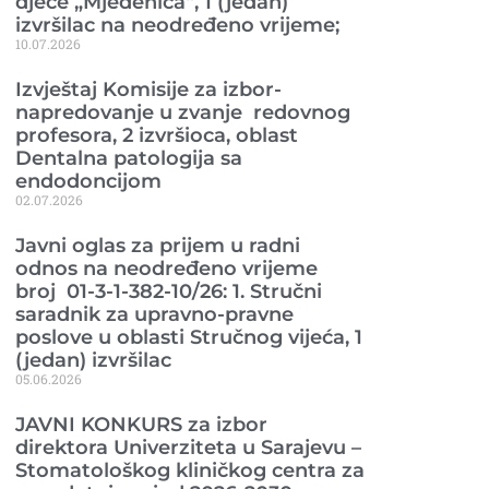
djece „Mjedenica“, 1 (jedan)
izvršilac na neodređeno vrijeme;
10.07.2026
Izvještaj Komisije za izbor-
napredovanje u zvanje redovnog
profesora, 2 izvršioca, oblast
Dentalna patologija sa
endodoncijom
02.07.2026
Javni oglas za prijem u radni
odnos na neodređeno vrijeme
broj 01-3-1-382-10/26: 1. Stručni
saradnik za upravno-pravne
poslove u oblasti Stručnog vijeća, 1
(jedan) izvršilac
05.06.2026
JAVNI KONKURS za izbor
direktora Univerziteta u Sarajevu –
Stomatološkog kliničkog centra za