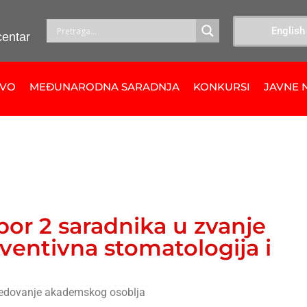
English
centar
TVO
MEĐUNARODNA SARADNJA
KONKURSI
JAVNE 
zbor 2 saradnika u zvanje
eventivna stomatologija i
redovanje akademskog osoblja