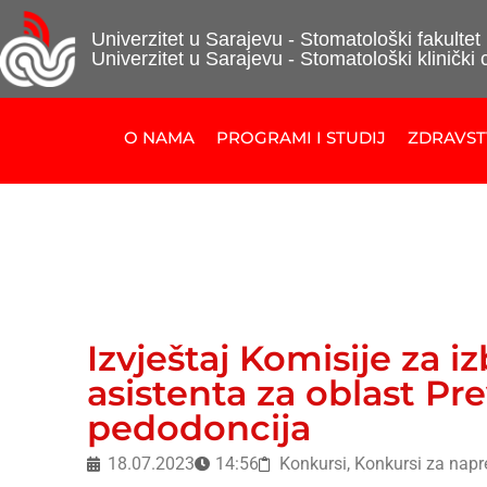
Univerzitet u Sarajevu - Stomatološki fakultet
Univerzitet u Sarajevu - Stomatološki klinički 
O NAMA
PROGRAMI I STUDIJ
ZDRAVS
Izvještaj Komisije za i
asistenta za oblast Pr
pedodoncija
18.07.2023
14:56
Konkursi
,
Konkursi za nap