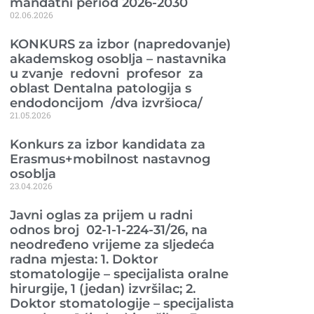
mandatni period 2026-2030
02.06.2026
KONKURS za izbor (napredovanje)
akademskog osoblja – nastavnika
u zvanje redovni profesor za
oblast Dentalna patologija s
endodoncijom /dva izvršioca/
21.05.2026
Konkurs za izbor kandidata za
Erasmus+mobilnost nastavnog
osoblja
23.04.2026
Javni oglas za prijem u radni
odnos broj 02-1-1-224-31/26, na
neodređeno vrijeme za sljedeća
radna mjesta: 1. Doktor
stomatologije – specijalista oralne
hirurgije, 1 (jedan) izvršilac; 2.
Doktor stomatologije – specijalista