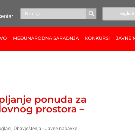
English
centar
TVO
MEĐUNARODNA SARADNJA
KONKURSI
JAVNE 
pljanje ponuda za
lovnog prostora –
oglasi
,
Obavještenja - Javne nabavke