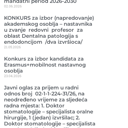
mandatni period 2026-2030
02.06.2026
KONKURS za izbor (napredovanje)
akademskog osoblja – nastavnika
u zvanje redovni profesor za
oblast Dentalna patologija s
endodoncijom /dva izvršioca/
21.05.2026
Konkurs za izbor kandidata za
Erasmus+mobilnost nastavnog
osoblja
23.04.2026
Javni oglas za prijem u radni
odnos broj 02-1-1-224-31/26, na
neodređeno vrijeme za sljedeća
radna mjesta: 1. Doktor
stomatologije – specijalista oralne
hirurgije, 1 (jedan) izvršilac; 2.
Doktor stomatologije – specijalista