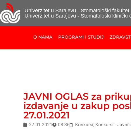
Univerzitet u Sarajevu - Stomatološki fakultet
Univerzitet u Sarajevu - Stomatološki klinički 
O NAMA
PROGRAMI I STUDIJ
ZDRAVS
JAVNI OGLAS za priku
izdavanje u zakup pos
27.01.2021
27.01.2021
08:36
Konkursi
,
Konkursi - Javni 