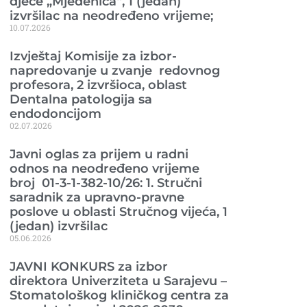
djece „Mjedenica“, 1 (jedan)
izvršilac na neodređeno vrijeme;
10.07.2026
Izvještaj Komisije za izbor-
napredovanje u zvanje redovnog
profesora, 2 izvršioca, oblast
Dentalna patologija sa
endodoncijom
02.07.2026
Javni oglas za prijem u radni
odnos na neodređeno vrijeme
broj 01-3-1-382-10/26: 1. Stručni
saradnik za upravno-pravne
poslove u oblasti Stručnog vijeća, 1
(jedan) izvršilac
05.06.2026
JAVNI KONKURS za izbor
direktora Univerziteta u Sarajevu –
Stomatološkog kliničkog centra za