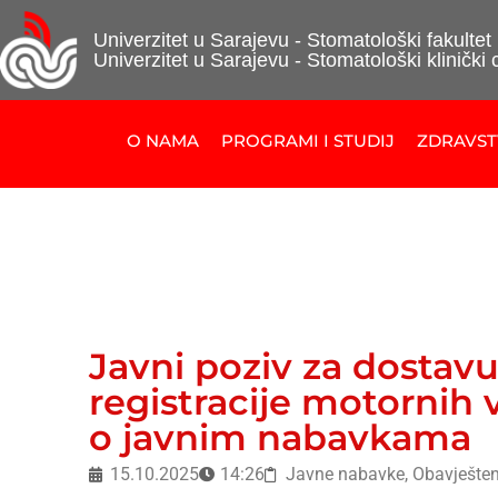
Univerzitet u Sarajevu - Stomatološki fakultet
Univerzitet u Sarajevu - Stomatološki klinički 
O NAMA
PROGRAMI I STUDIJ
ZDRAVS
Javni poziv za dostav
registracije motornih 
o javnim nabavkama
15.10.2025
14:26
Javne nabavke
,
Obavješten