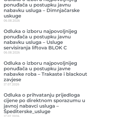
ponuđača u postupku javnu
nabavku usluga – Dimnjačarske
uskuge
06.08.2026
Odluka o izboru najpovoljnijeg
ponuđača u postupku javnu
nabavku usluga – Usluge
servisiranja liftova BLOK C
06.08.2026
Odluka o izboru najpovoljnijeg
ponuđača u postupku javne
nabavke roba – Trakaste i blackout
zavjese
17.07.2026
Odluka o prihvatanju prijedloga
cijene po direktnom sporazumu u
javnoj nabavci usluga –
Špediterske_usluge
17.07.2026