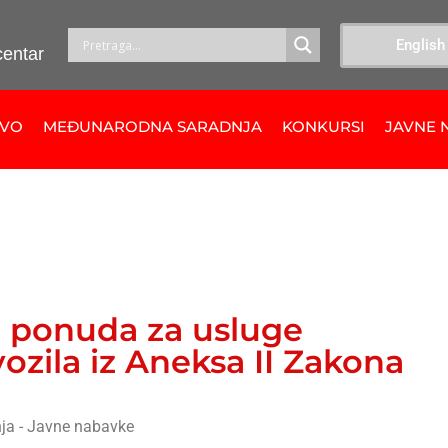
English
centar
TVO
MEĐUNARODNA SARADNJA
KONKURSI
JAVNE 
u ponuda za usluge
vozila iz Aneksa II Zakona
ja - Javne nabavke