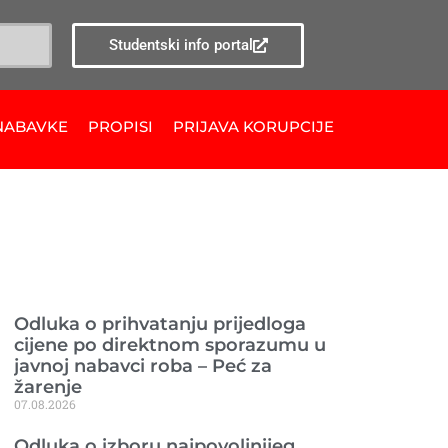
Studentski info portal
NABAVKE
PROPISI
PRIJAVA KORUPCIJE
Ranije objavljeno
Odluka o prihvatanju prijedloga
cijene po direktnom sporazumu u
javnoj nabavci roba – Peć za
žarenje
07.08.2026
Odluka o izboru najpovoljnijeg