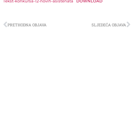
Tekst-konkursa-12-novih-asistenata
DOWNLOAD
PRETHODNA OBJAVA
SLJEDEĆA OBJAVA