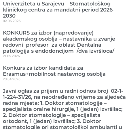
Univerziteta u Sarajevu – Stomatološkog
kliničkog centra za mandatni period 2026-
2030
02.06.2026
KONKURS za izbor (napredovanje)
akademskog osoblja – nastavnika u zvanje
redovni profesor za oblast Dentalna
patologija s endodoncijom /dva izvršioca/
21.05.2026
Konkurs za izbor kandidata za
Erasmus+mobilnost nastavnog osoblja
23.04.2026
Javni oglas za prijem u radni odnos broj 02-1-
1-224-31/26, na neodređeno vrijeme za sljedeća
radna mjesta: 1. Doktor stomatologije –
specijalista oralne hirurgije, 1 (jedan) izvršilac;
2. Doktor stomatologije – specijalista
ortodont, 1 (jedan) izvršilac; 3. Doktor
stomatologije pri stomatološkoj ambulanti u