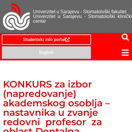
Univerzitet u Sarajevu - Stomatološki fakultet
Univerzitet u Sarajevu - Stomatološki klinički
centar
Studentski info portal
English
KONKURS za izbor
(napredovanje)
akademskog osoblja –
nastavnika u zvanje
redovni profesor za
oblast Dentalna