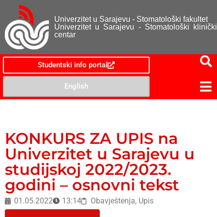
Univerzitet u Sarajevu - Stomatološki fakultet
Univerzitet u Sarajevu - Stomatološki klinički
centar
Studentski info portal
English
KONKURS ZA UPIS na
Univerzitet u Sarajevu u
studijskoj 2022/2023.
godini – osnovni tekst
01.05.2022
13:14
Obavještenja
,
Upis