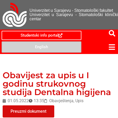
Univerzitet u Sarajevu - Stomatološki fakultet
Univerzitet u Sarajevu - Stomatološki klinički
centar
Studentski info portal
English
Obavijest za upis u I
godinu strukovnog
studija Dentalna higijena
01.05.2022
13:35
Obavještenja
,
Upis
Preuzmi dokument