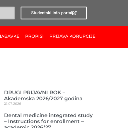
Studentski info portal
NABAVKE
PROPISI
PRIJAVA KORUPCIJE
Ranije objavljeno
DRUGI PRIJAVNI ROK –
Akademska 2026/2027 godina
21.07.2026
Dental medicine integrated study
– Instructions for enrollment –
academic 2026/27