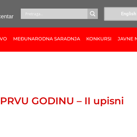
English
centar
TVO
MEĐUNARODNA SARADNJA
KONKURSI
JAVNE 
PRVU GODINU – II upisni