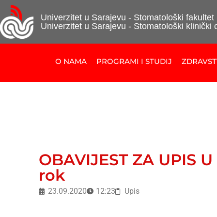
Univerzitet u Sarajevu - Stomatološki fakultet
Univerzitet u Sarajevu - Stomatološki klinički 
O NAMA
PROGRAMI I STUDIJ
ZDRAVS
OBAVIJEST ZA UPIS U 
rok
23.09.2020
12:23
Upis