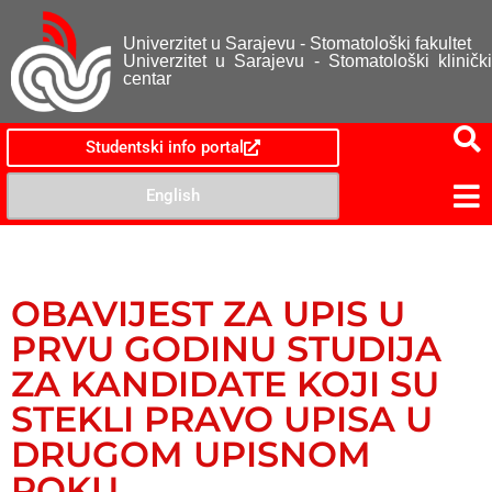
Univerzitet u Sarajevu - Stomatološki fakultet
Univerzitet u Sarajevu - Stomatološki klinički
centar
Studentski info portal
English
OBAVIJEST ZA UPIS U
PRVU GODINU STUDIJA
ZA KANDIDATE KOJI SU
STEKLI PRAVO UPISA U
DRUGOM UPISNOM
ROKU