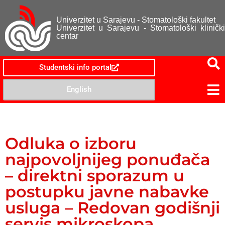
Univerzitet u Sarajevu - Stomatološki fakultet
Univerzitet u Sarajevu - Stomatološki klinički
centar
Studentski info portal
English
Odluka o izboru
najpovoljnijeg ponuđača
– direktni sporazum u
postupku javne nabavke
usluga – Redovan godišnji
servis mikroskopa