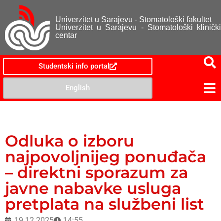
Univerzitet u Sarajevu - Stomatološki fakultet
Univerzitet u Sarajevu - Stomatološki klinički
centar
Studentski info portal
English
Odluka o izboru
najpovoljnijeg ponuđača
– direktni sporazum za
javne nabavke usluga
pretplata na službeni list
19.12.2025
14:55