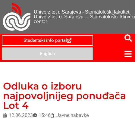
Univerzitet u Sarajevu - Stomatološki fakultet
Univerzitet u Sarajevu - Stomatološki klinički
centar
Studentski info portal
English
Odluka o izboru
najpovoljnijeg ponuđača
Lot 4
12.06.2023
15:46
Javne nabavke