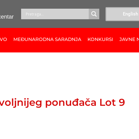
English
centar
TVO
MEĐUNARODNA SARADNJA
KONKURSI
JAVNE 
voljnijeg ponuđača Lot 9