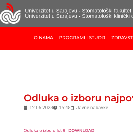
Univerzitet u Sarajevu - Stomatološki fakultet
Univerzitet u Sarajevu - Stomatološki klinički 
O NAMA
PROGRAMI I STUDIJ
ZDRAVS
Odluka o izboru najpo
12.06.2023
15:48
Javne nabavke
Odluka o izboru lot 9
DOWNLOAD