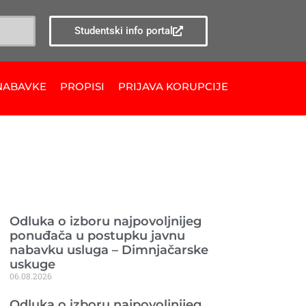
Studentski info portal
NABAVKE
PROPISI
PRIJAVA KORUPCIJE
Ranije objavljeno
Odluka o izboru najpovoljnijeg
ponuđača u postupku javnu
nabavku usluga – Dimnjačarske
uskuge
06.08.2026
Odluka o izboru najpovoljnijeg