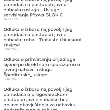
ponuđača u postupku javnu
nabavku usluga – Usluge
servisiranja liftova BLOK C
06.08.2026
Odluka o izboru najpovoljnijeg
ponuđača u postupku javne
nabavke roba – Trakaste i blackout
zavjese
17.07.2026
Odluka o prihvatanju prijedloga
cijene po direktnom sporazumu u
javnoj nabavci usluga –
Špediterske_usluge
17.07.2026
Odluka o izboru najpovoljnijeg
ponuđača u pregovaračkom
postupku javne nabavke bez
objave obavještenja za nabavku
dodatnih radova tekuće