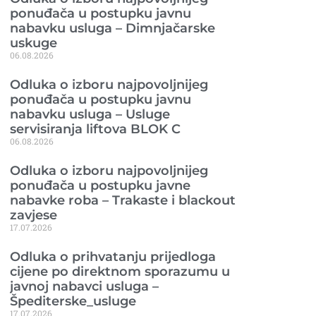
ponuđača u postupku javnu
nabavku usluga – Dimnjačarske
uskuge
06.08.2026
Odluka o izboru najpovoljnijeg
ponuđača u postupku javnu
nabavku usluga – Usluge
servisiranja liftova BLOK C
06.08.2026
Odluka o izboru najpovoljnijeg
ponuđača u postupku javne
nabavke roba – Trakaste i blackout
zavjese
17.07.2026
Odluka o prihvatanju prijedloga
cijene po direktnom sporazumu u
javnoj nabavci usluga –
Špediterske_usluge
17.07.2026