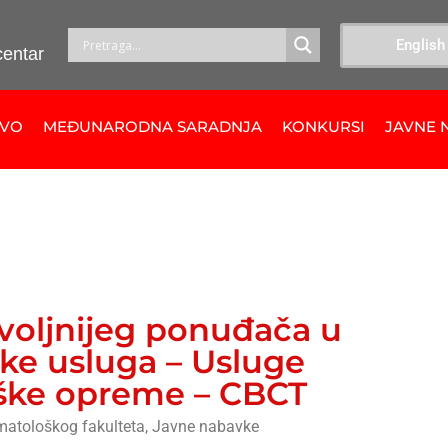
English
centar
TVO
MEĐUNARODNA SARADNJA
KONKURSI
JAVNE 
voljnijeg ponuđača u
ke usluga – Usluge
oške opreme – CBCT
matološkog fakulteta
,
Javne nabavke