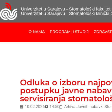
Univerzitet u Sarajevu - Stomatološki fakultet
Univerzitet u Sarajevu - Stomatološki klinički 
O NAMA
PROGRAMI I STUDIJ
ZDRAVS
Odluka o izboru najpo
postupku javne nabav
servisiranja stomatol
10.02.2026
14:50
Arhiva Javnih nabavki Sto