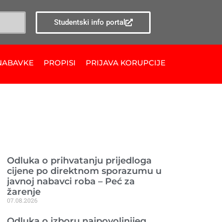
Studentski info portal
NABAVKE
PROPISI
PRIJAVA KORUPCIJE
Ranije objavljeno
Odluka o prihvatanju prijedloga
cijene po direktnom sporazumu u
javnoj nabavci roba – Peć za
žarenje
07.08.2026
Odluka o izboru najpovoljnijeg