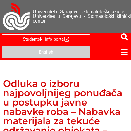
Univerzitet u Sarajevu - Stomatološki fakultet
Univerzitet u Sarajevu - Stomatološki klinički
centar
Studentski info portal
English
Odluka o izboru
najpovoljnijeg ponuđača
u postupku javne
nabavke roba – Nabavka
materijala za tekuće
održavanje objekata –