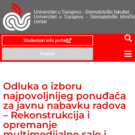
Univerzitet u Sarajevu - Stomatološki fakultet
Univerzitet u Sarajevu - Stomatološki klinički
centar
Studentski info portal
English
Odluka o izboru
najpovoljnijeg ponuđača
za javnu nabavku radova
– Rekonstrukcija i
opremanje
multimedijalne sale i