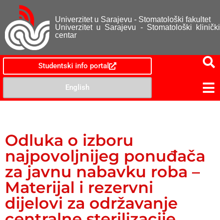
Univerzitet u Sarajevu - Stomatološki fakultet
Univerzitet u Sarajevu - Stomatološki klinički
centar
Studentski info portal
English
Odluka o izboru
najpovoljnijeg ponuđača
za javnu nabavku roba –
Materijal i rezervni
dijelovi za održavanje
centralne sterilizacije