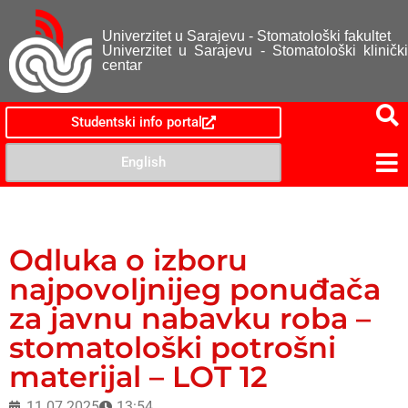
Univerzitet u Sarajevu - Stomatološki fakultet
Univerzitet u Sarajevu - Stomatološki klinički
centar
Studentski info portal
English
Odluka o izboru
najpovoljnijeg ponuđača
za javnu nabavku roba –
stomatološki potrošni
materijal – LOT 12
11.07.2025
13:54