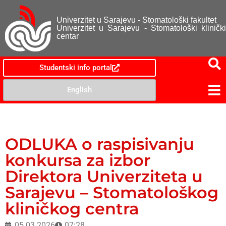
Univerzitet u Sarajevu - Stomatološki fakultet
Univerzitet u Sarajevu - Stomatološki klinički
centar
Studentski info portal
English
ODLUKA o raspisivanju
konkursa za izbor
Direktora Univerziteta u
Sarajevu – Stomatološkog
kliničkog centra
05.03.2026
07:28