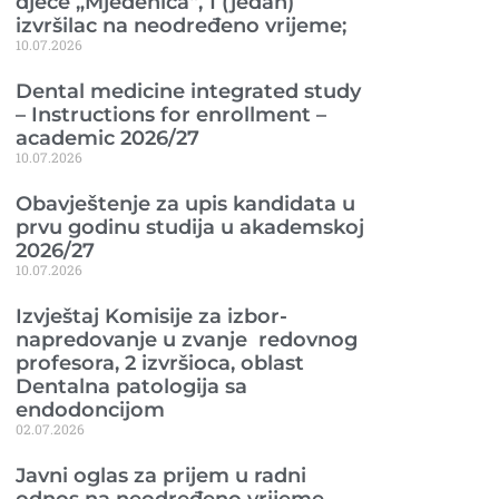
djece „Mjedenica“, 1 (jedan)
izvršilac na neodređeno vrijeme;
10.07.2026
Dental medicine integrated study
– Instructions for enrollment –
academic 2026/27
10.07.2026
Obavještenje za upis kandidata u
prvu godinu studija u akademskoj
2026/27
10.07.2026
Izvještaj Komisije za izbor-
napredovanje u zvanje redovnog
profesora, 2 izvršioca, oblast
Dentalna patologija sa
endodoncijom
02.07.2026
Javni oglas za prijem u radni
odnos na neodređeno vrijeme