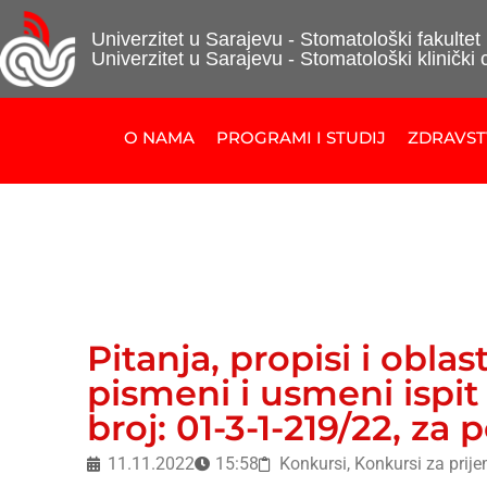
Univerzitet u Sarajevu - Stomatološki fakultet
Univerzitet u Sarajevu - Stomatološki klinički 
O NAMA
PROGRAMI I STUDIJ
ZDRAVS
Pitanja, propisi i oblas
pismeni i usmeni ispit
broj: 01-3-1-219/22, za p
11.11.2022
15:58
Konkursi
,
Konkursi za prije