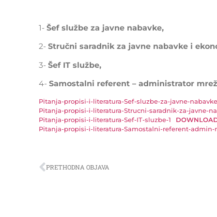
1-
Šef službe za javne nabavke,
2-
Stručni saradnik za javne nabavke i eko
3-
Šef IT službe,
4-
Samostalni referent – administrator mrež
Pitanja-propisi-i-literatura-Sef-sluzbe-za-javne-nabavke
Pitanja-propisi-i-literatura-Strucni-saradnik-za-javne
Pitanja-propisi-i-literatura-Sef-IT-sluzbe-1
DOWNLOA
Pitanja-propisi-i-literatura-Samostalni-referent-admin
PRETHODNA OBJAVA