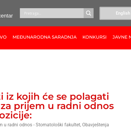
English
centar
TVO
MEĐUNARODNA SARADNJA
KONKURSI
JAVNE 
ti iz kojih će se polagati
 za prijem u radni odnos
ozicije:
m u radni odnos - Stomatološki fakultet
,
Obavještenja