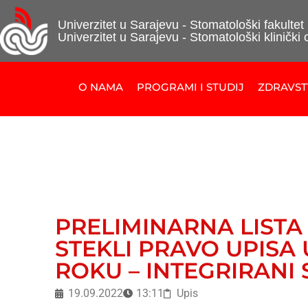
Univerzitet u Sarajevu - Stomatološki fakultet
Univerzitet u Sarajevu - Stomatološki klinički 
O NAMA
PROGRAMI I STUDIJ
ZDRAVS
PRELIMINARNA LISTA
STEKLI PRAVO UPIS
ROKU – INTEGRIRANI 
19.09.2022
13:11
Upis