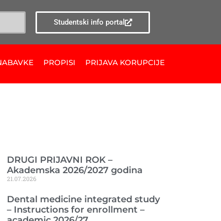
Studentski info portal
NABAVKE
PROPISI
PRIJAVA KORUPCIJE
Ranije objavljeno
DRUGI PRIJAVNI ROK –
Akademska 2026/2027 godina
21.07.2026
Dental medicine integrated study
– Instructions for enrollment –
academic 2026/27