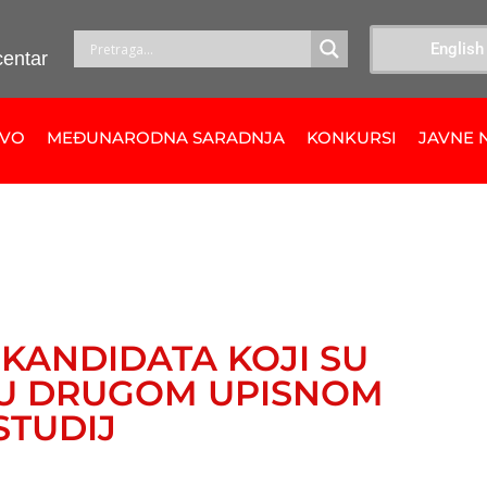
English
centar
TVO
MEĐUNARODNA SARADNJA
KONKURSI
JAVNE 
 KANDIDATA KOJI SU
A U DRUGOM UPISNOM
STUDIJ