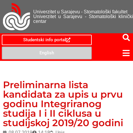
Univerzitet u Sarajevu - Stomatološki fakultet
Univerzitet u Sarajevu - Stomatološki klinički
centar
Studentski info portal
English
Preliminarna lista
kandidata za upis u prvu
godinu Integriranog
studija I i II ciklusa u
studijskoj 2019/20 godini
08.07.2019
14:18
Upis