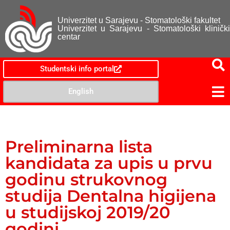
Univerzitet u Sarajevu - Stomatološki fakultet
Univerzitet u Sarajevu - Stomatološki klinički
centar
Studentski info portal
English
Preliminarna lista
kandidata za upis u prvu
godinu strukovnog
studija Dentalna higijena
u studijskoj 2019/20
godini