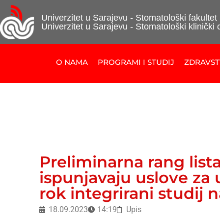
Univerzitet u Sarajevu - Stomatološki fakultet
Univerzitet u Sarajevu - Stomatološki klinički 
O NAMA
PROGRAMI I STUDIJ
ZDRAVS
Preliminarna rang list
ispunjavaju uslove za u
rok integrirani studij
18.09.2023
14:19
Upis