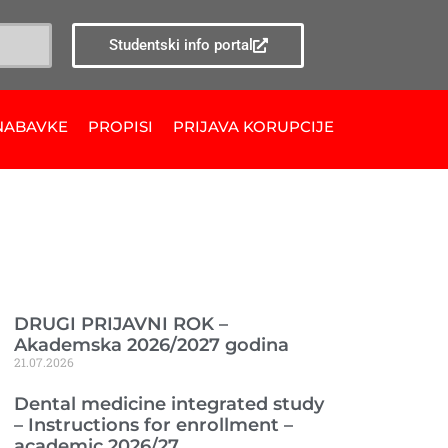
Studentski info portal
NABAVKE
PROPISI
PRIJAVA KORUPCIJE
Ranije objavljeno
DRUGI PRIJAVNI ROK –
Akademska 2026/2027 godina
21.07.2026
Dental medicine integrated study
– Instructions for enrollment –
academic 2026/27