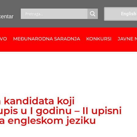
English
centar
TVO
MEĐUNARODNA SARADNJA
KONKURSI
JAVNE 
a kandidata koji
pis u I godinu – II upisni
 na engleskom jeziku