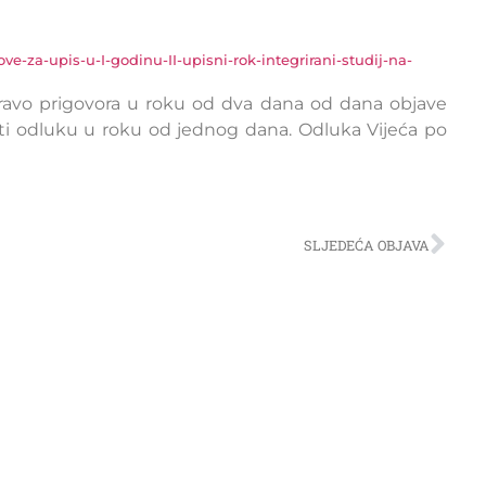
ve-za-upis-u-I-godinu-II-upisni-rok-integrirani-studij-na-
pravo prigovora u roku od dva dana od dana objave
jeti odluku u roku od jednog dana. Odluka Vijeća po
SLJEDEĆA OBJAVA