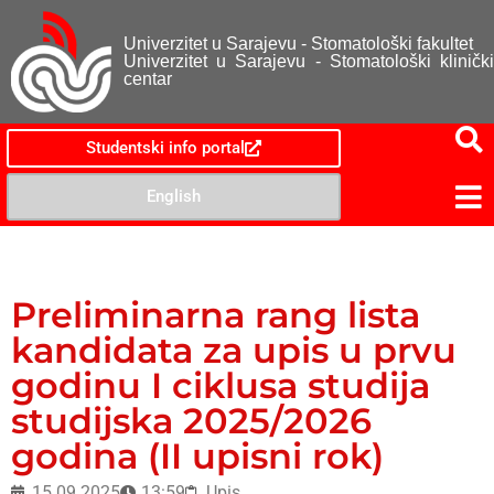
Univerzitet u Sarajevu - Stomatološki fakultet
Univerzitet u Sarajevu - Stomatološki klinički
centar
Studentski info portal
English
Preliminarna rang lista
kandidata za upis u prvu
godinu I ciklusa studija
studijska 2025/2026
godina (II upisni rok)
15.09.2025
13:59
Upis