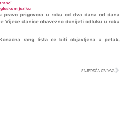
tranci
engleskom jeziku
ju pravo prigovora u roku od dva dana od dana
oj je Vijeće članice obavezno donijeti odluku u roku
onačna rang lista će biti objavljena u petak,
SLJEDEĆA OBJAVA