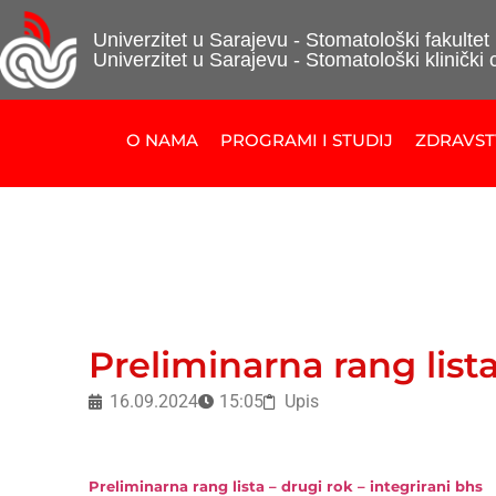
Univerzitet u Sarajevu - Stomatološki fakultet
Univerzitet u Sarajevu - Stomatološki klinički 
O NAMA
PROGRAMI I STUDIJ
ZDRAVS
Preliminarna rang list
16.09.2024
15:05
Upis
Preliminarna rang lista – drugi rok – integrirani bhs