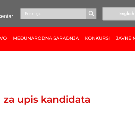
English
centar
TVO
MEĐUNARODNA SARADNJA
KONKURSI
JAVNE 
a za upis kandidata