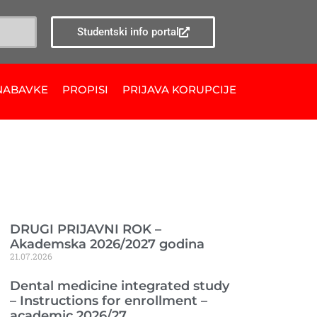
Studentski info portal
NABAVKE
PROPISI
PRIJAVA KORUPCIJE
Ranije objavljeno
DRUGI PRIJAVNI ROK –
Akademska 2026/2027 godina
21.07.2026
Dental medicine integrated study
– Instructions for enrollment –
academic 2026/27