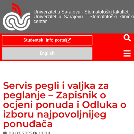
Univerzitet u Sarajevu - Stomatološki fakultet
Univerzitet u Sarajevu - Stomatološki klinički
centar
Studentski info portal
English
Servis pegli i valjka za
peglanje – Zapisnik o
ocjeni ponuda i Odluka o
izboru najpovoljnijeg
ponuđača
09.01.2023
11:14