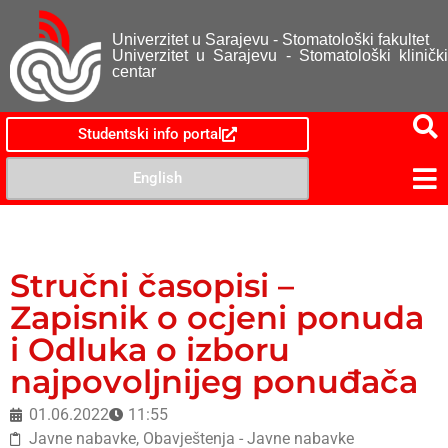
Univerzitet u Sarajevu - Stomatološki fakultet
Univerzitet u Sarajevu - Stomatološki klinički
centar
Studentski info portal
English
Stručni časopisi –
Zapisnik o ocjeni ponuda
i Odluka o izboru
najpovoljnijeg ponuđača
01.06.2022
11:55
Javne nabavke
,
Obavještenja - Javne nabavke