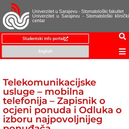
Univerzitet u Sarajevu - Stomatološki fakultet
Univerzitet u Sarajevu - Stomatološki klinički
centar
Studentski info portal
English
Telekomunikacijske
usluge – mobilna
telefonija – Zapisnik o
ocjeni ponuda i Odluka o
izboru najpovoljnijeg
ponuđača