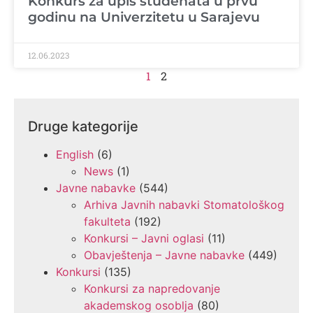
Konkurs za upis studenata u prvu
godinu na Univerzitetu u Sarajevu
12.06.2023
1
2
Druge kategorije
English
(6)
News
(1)
Javne nabavke
(544)
Arhiva Javnih nabavki Stomatološkog
fakulteta
(192)
Konkursi – Javni oglasi
(11)
Obavještenja – Javne nabavke
(449)
Konkursi
(135)
Konkursi za napredovanje
akademskog osoblja
(80)