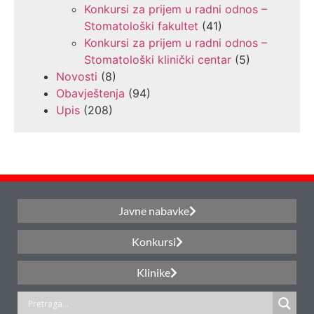
Konkursi za prijem u radni odnos –
Stomatološki fakultet
(41)
Konkursi za prijem u radni odnos –
Stomatološki klinički centar
(5)
Novosti
(8)
Obavještenja
(94)
Upis
(208)
Javne nabavke
Konkursi
Klinike