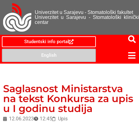
Univerzitet u Sarajevu - Stomatološki fakultet
Univerzitet u Sarajevu - Stomatološki klinički
centar
Studentski info portal
English
Saglasnost Ministarstva
na tekst Konkursa za upis
u I godinu studija
12.06.2023
12:45
Upis