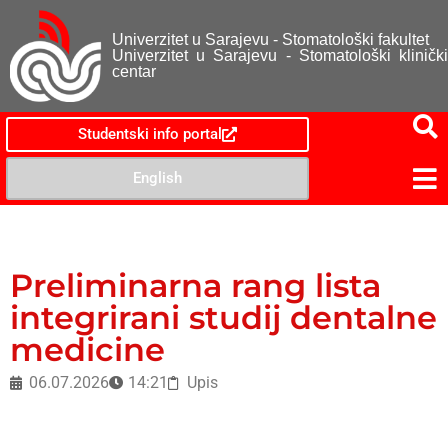
Univerzitet u Sarajevu - Stomatološki fakultet
Univerzitet u Sarajevu - Stomatološki klinički
centar
Studentski info portal
English
Preliminarna rang lista
integrirani studij dentalne
medicine
06.07.2026
14:21
Upis