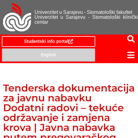
Univerzitet u Sarajevu - Stomatološki fakultet
Univerzitet u Sarajevu - Stomatološki klinički
centar
Studentski info portal
English
Tenderska dokumentacija
za javnu nabavku
Dodatni radovi – tekuće
održavanje i zamjena
krova | Javna nabavka
putem pregovaračkog