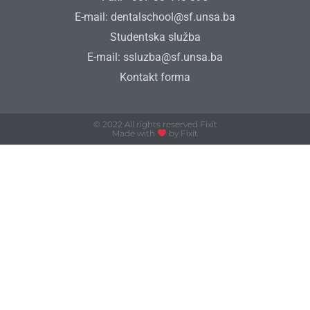
E-mail: dentalschool@sf.unsa.ba
Studentska služba
E-mail: ssluzba@sf.unsa.ba
Kontakt forma
© 2022 All rights reserved Fixit
Made with
by Fixit