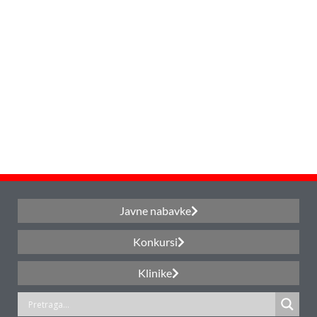
Javne nabavke
Konkursi
Klinike