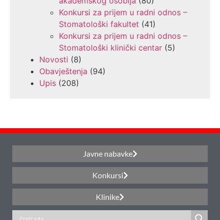
akademskog osoblja
(80)
Konkursi za prijem u radni odnos –
Stomatološki fakultet
(41)
Konkursi za prijem u radni odnos –
Stomatološki klinički centar
(5)
Novosti
(8)
Obavještenja
(94)
Upis
(208)
Javne nabavke
Konkursi
Klinike